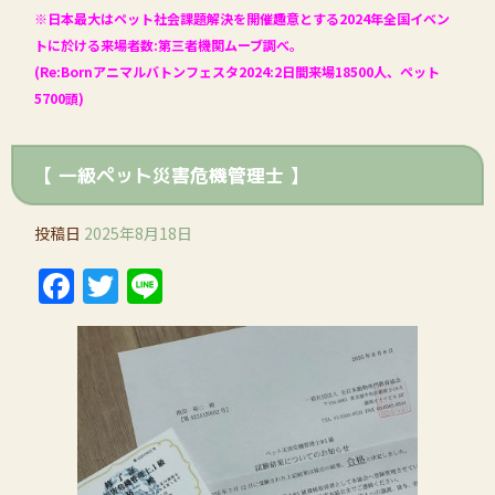
※日本最大はペット社会課題解決を開催趣意とする2024年全国イベン
トに於ける来場者数:第三者機関ムーブ調べ。
(Re:Bornアニマルバトンフェスタ2024:2日間来場18500人、ペット
5700頭)
【 一級ペット災害危機管理士 】
投稿日
2025年8月18日
Facebook
Twitter
Line