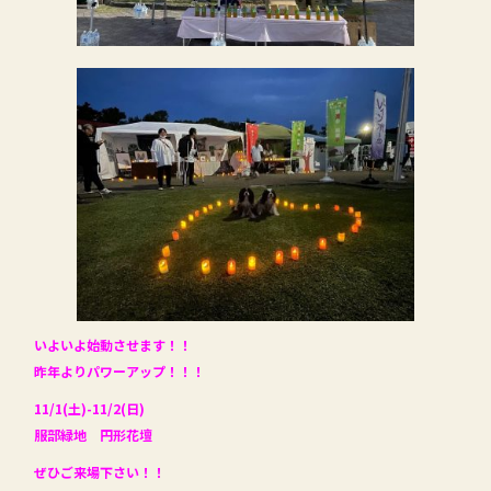
いよいよ始動させます！！
昨年よりパワーアップ！！！
11/1(土)-11/2(日)
服部緑地 円形花壇
ぜひご来場下さい！！