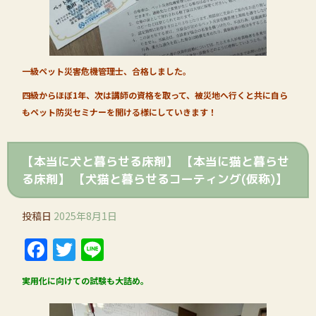
一級ペット災害危機管理士、合格しました。
四級からほぼ1年、次は講師の資格を取って、被災地へ行くと共に自ら
もペット防災セミナーを開ける様にしていきます！
【本当に犬と暮らせる床剤】 【本当に猫と暮らせ
る床剤】 【犬猫と暮らせるコーティング(仮称)】
投稿日
2025年8月1日
Facebook
Twitter
Line
実用化に向けての試験も大詰め。