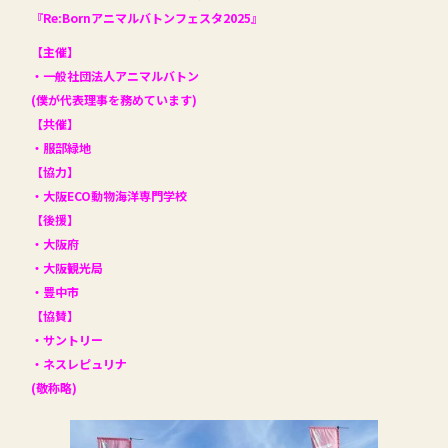
『Re:Bornアニマルバトンフェスタ2025』
【主催】
・一般社団法人アニマルバトン
(僕が代表理事を務めています)
【共催】
・服部緑地
【協力】
・大阪ECO動物海洋専門学校
【後援】
・大阪府
・大阪観光局
・豊中市
【協賛】
・サントリー
・ネスレピュリナ
(敬称略)